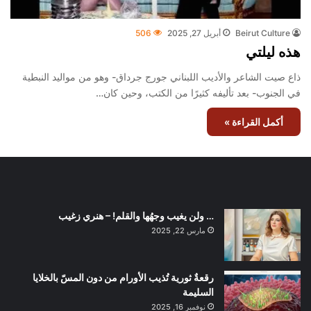
Beirut Culture
أبريل 27, 2025
506
هذه ليلتي
ذاع صيت الشاعر والأديب اللبناني جورج جرداق- وهو من مواليد النبطية
في الجنوب- بعد تأليفه كثيرًا من الكتب، وحين كان…
أكمل القراءة »
… ولن يغيب وجهُها والقلم! – هنري زغيب
مارس 22, 2025
رقعةٌ ثورية تُذيب الأورام من دون المسّ بالخلايا
السليمة
نوفمبر 16, 2025