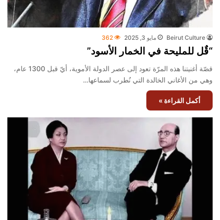
Beirut Culture
مايو 3, 2025
362
“قٌل للمليحة في الخمار الأسود”
قصّة أغنيتنا هذه المرّة تعود إلى عصر الدولة الأموية، أيّ قبل 1300 عام،
وهي من الأغاني الخالدة التي نُطرب لسماعها…
أكمل القراءة »