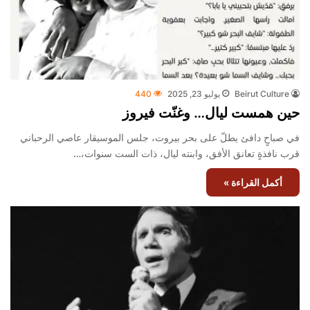
Beirut Culture
يوليو 23, 2025
440
حين همست ليال… وغنّت فيروز
في صباحٍ دافئ يطلّ على بحر بيروت، جلس الموسيقار عاصي الرحباني
قرب نافذةٍ تعانق الأفق، وابنته ليال، ذات الست سنوات،…
أكمل القراءة »