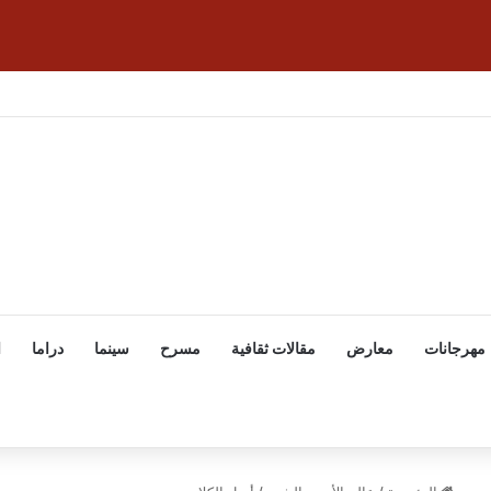
مهرجانات
معارض
مقالات ثقافية
مسرح
سينما
دراما
ا