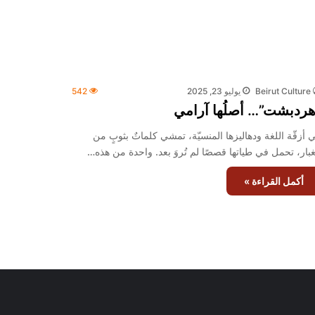
Beirut Culture
يوليو 23, 2025
542
هردبشت”… أصلُها آرامي
 أزقّة اللغة ودهاليزها المنسيّة، تمشي كلماتٌ بثوبٍ من
غبار، تحمل في طياتها قصصًا لم تُروَ بعد. واحدة من هذه…
أكمل القراءة »