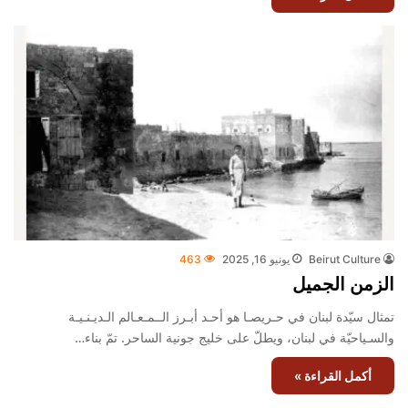
Beirut Culture
يونيو 16, 2025
463
الزمن الجميل
تمثال سيّدة لبنان في حـريصـا هو أحـد أبـرز الــمـعـالم الـديـنـيـة
والسـياحيّة في لبنان، ويطلّ على خليج جونية الساحر. تمّ بناء…
أكمل القراءة »