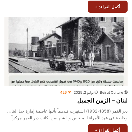
أكمل القراءة »
Beirut Culture
يوليو 2, 2025
426
لبنان – الزمن الجميل
دير القمر (1858-1932) اشـتهرت قـديـماً بأنـها عاصمة إمارة جبل لبنان،
وخاصة في عهد الأمراء الـمـعنيين والـشـهابيين. كانت دير القمر مركزاً…
أكمل القراءة »