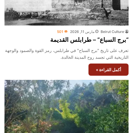
Beirut Culture
مارس 11, 2026
501
“برج السباع” – طرابلس القديمة
تعرف على تاريخ "برج السباح" في طرابلس، رمز القوة والصمود والوجهة
التاريخية التي تجسد روح المدينة الخالدة.
أكمل القراءة »