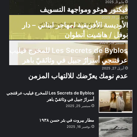
مايو 3, 2025
فيكتور
لـ
فيكتور هوغو ومواجهة التسويف
هوغو
خديجة
ومواجهة
عاشور
مارس 11, 2025
الأوديسة
التسويف
–
الأوديسة الأفريقية لمهاجر لبناني – دار
الأفريقية
عن
لمهاجر
نوفل / هاشيت أنطوان
الدار
لبناني
العربية
سبتمبر 25, 2025
Les
–
للعلوم
Les Secrets de Byblos للمخرج فيليب
Secrets
دار
ناشرون
de
نوفل
عرقتنجي أسرارُ جبيل في وثائقيّ باهر
Byblos
/
أبريل 27, 2025
عدم
للمخرج
هاشيت
عدم نومك يعرّضك للالتهاب المزمن
نومك
فيليب
أنطوان
يعرّضك
عرقتنجي
للالتهاب
أسرارُ
Les Secrets de Byblos للمخرج فيليب عرقتنجي
المزمن
جبيل
أسرارُ جبيل في وثائقيّ باهر
في
سبتمبر 25, 2025
وثائقيّ
باهر
مطار بيروت في بئر حسن ١٩٣٨
نوفمبر 16, 2025