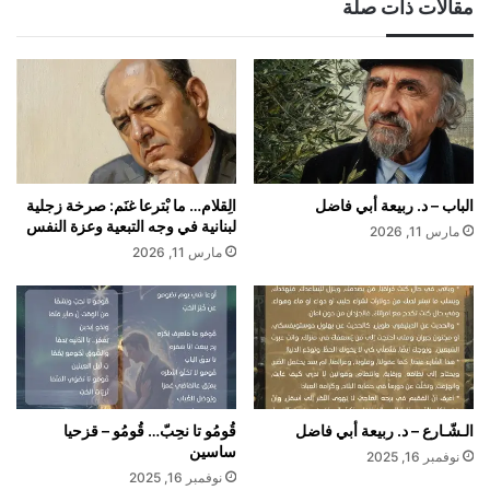
مقالات ذات صلة
ن
:
ك
ت
ا
ب
ي
ع
ص
الباب – د. ربيعة أبي فاضل
الِقلام… ما بْترعا غنَم: صرخة زجلية
ا
لبنانية في وجه التبعية وعزة النفس
مارس 11, 2026
ر
مارس 11, 2026
ةُ
ا
ل
م
ط
ب
خَ
يْ
الـشّـارع – د. ربيعة أبي فاضل
قُومُو تا نحِبّ… قُومُو – قزحيا
ساسين
ن
نوفمبر 16, 2025
ا
نوفمبر 16, 2025