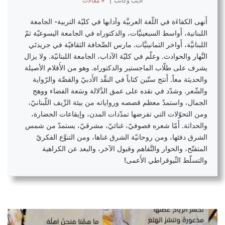
أديب وكاتب
|
+ مقالات
أَنهى الكفاءَة في اللّغة العربيَّة وآدابها في كليّة التربية- الجامعة
اللبنانية، أَواسط السبعينيَّات، والدكتوراه في الجامعة اليسوعيّة ثمّ
اللبنانيَّة، أَواخر الثمانينيَّات. مارس الصِّحافة الثقافيّة في جريدتَي
النَّهار والحوادث. وعلّم في كليّة الآداب، الجامعة اللبنانيّة. ولا يزال
يشرف على طلّاب الماجستير والدكتوراه. وهو من الأَقلام الأصيلة
والحديثة معاً. أَنتج ستّين كتاباً في النقَّد الأَدبيّ والقصَّة والرّواية
والشّعر. وشدّد في نقده على عمق الدَّلالة وسَعة الفضاء ووهج
الجمال، واستمدّ معظم قصصه ورواياته من بيئة الرِّيف اللّبنانيّ،
ومن التحوّلات التي تفرضها تمدّدات المدن، وإيقاعات الحضارة،
والحداثة. أَمّا شعره فصوفيّ، غنائيّ، مشرقيّ، يستمدّ من شمس
الشرق دفئها، ومن روحانيّة الشرق غناها، ومن التنوَّع الفكريّ
المتفتّح، والحوار والتَّفاهم وقبول الآخر، والبعد عن الكراهية
والتسلّط الثّيوقراطي الأَعمى!
ك
ذ