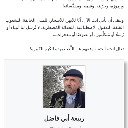
ورموزه، وحرّيته، وقيمه، ومقدَّساته!
ويبقى أن تأتي انتَ الآن، أبًا للأنهر، للأشجار، للمدن الخائفة، للشعوب
القلقة، للعقول الاصطناعية، للحداثة
المُضطربة. لا تُرسل لنا أنبياء أو
رُسلًا أو مُتكلِّمين، أو نصوصًا أو معجزات…
تعال أنتَ، انتَ، وأوقِفهم عن اللَّعب بهذه الكُرة الكبيرة!
ربيعة أبي فاضل