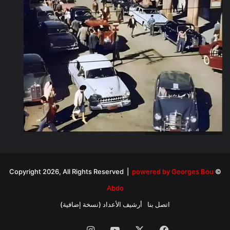
powered by Georges Bou
© Copyright 2026, All Rights Reserved |
Abdo
اتصل بنا
أرشيف الأعداد (نسخة إضافية)
فيسبوك
‫X
‫YouTube
انستقرام