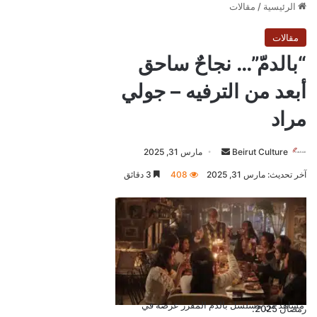
ل
أ
ر
م
ن
ي
و
ا
ل
ل
ب
ن
ا
ن
ي