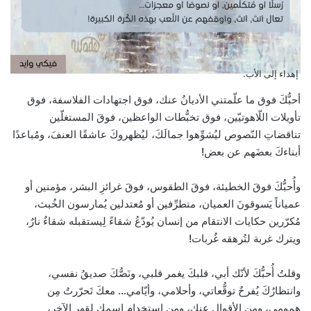
إهداء إلى الأب.
أحبُّكَ فوق ما علّمتني الأديانُ عنك، فوق اجتهادات الفلاسفة، فوق
تأويلات اللّاهوتيّين، فوق تخبُّطات الواعظين، فوقَ المستغلّين
تناقضاتِ النّصوص ليُشوِّهوا جمالَكَ، ليُظهروكَ عاشقًا العنفَ، ومُباعدًا
أبناءكَ بعضَهم عن بعض!
وأُحبُّكَ فوقَ الخطيئة، فوقَ الطقوس، فوقَ غرائزِ البشر، مؤمنين أو
عمياناً يَسوقونَ العميان، متطرِّفين أو مُعتدلين يُمارسون الخُبث،
مُكرّرين حكايات
الانتقام من إنسان يُودّعُ شقاءً لِيستقبله شقاءٌ نارٌ،
ويترك غربة لتُرهقه غُربات!
وقلتُ أُحبُّكَ لأنّك أبي، قلبكَ يغمر قلبي، ونَصُّكَ صديقُ نفسي،
وانتظارُكَ يُفرحٌ توقُّعاتي، وأحلامي، وأيّامي… معكَ تَحرّرتُ مِن
همومي، ومن الأقوال عنك، ومن استخدام اسمك لقهر الآخر،